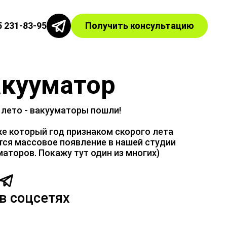
5 231-83-95
Получить консультацию
акууматор
 лето - вакууматоры пошли!
же который год признаком скорого лета
тся массовое появление в нашей студии
маторов. Покажу тут один из многих)
в соцсетях