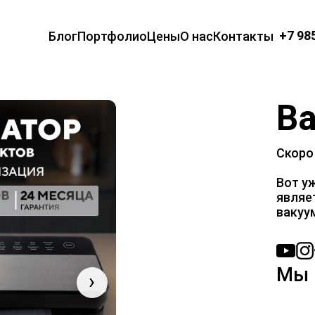
+7 98
Блог
Портфолио
Цены
О нас
Контакты
В
Скоро
Вот у
являе
вакуу
Мы 
›