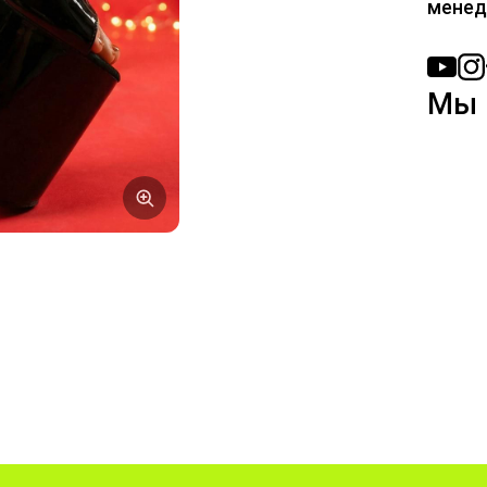
менед
Мы 