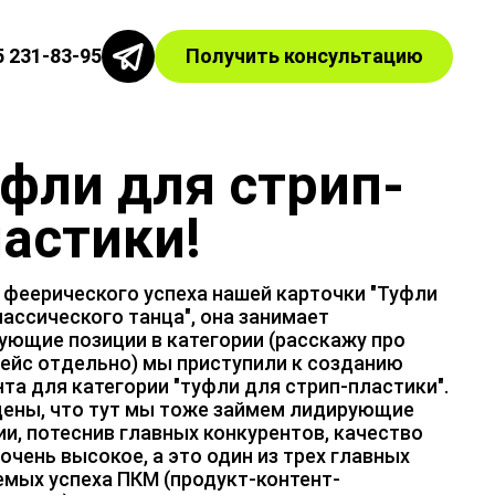
5 231-83-95
Получить консультацию
фли для стрип-
астики!
 феерического успеха нашей карточки "Туфли
лассического танца", она занимает
ующие позиции в категории (расскажу про
кейс отдельно) мы приступили к созданию
нта для категории "туфли для стрип-пластики".
ены, что тут мы тоже займем лидирующие
ии, потеснив главных конкурентов, качество
очень высокое, а это один из трех главных
емых успеха ПКМ (продукт-контент-