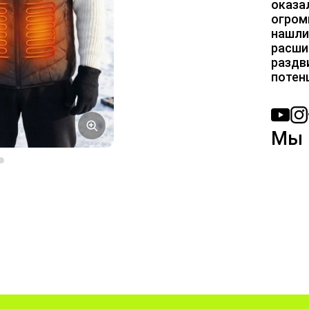
оказал
огром
нашли
расши
раздв
потенц
Мы 