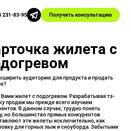
5 231-83-95
Получить консультацию
рточка жилета с
одогревом
асширить аудиторию для продукта и продать
е?
 Вами жилет с подогревом. Разрабатывая тз-
ку продаж мы прежде всего изучаем
рентов. В данном случае, трудно понять
у, но большинство прямых конкурентов
тавляют эти желеты исключительно, как
ровку для горных лыж и сноуборда. Забытыми