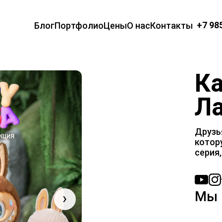
+7 98
Блог
Портфолио
Цены
О нас
Контакты
Ка
Л
Друзья
котор
серия,
Мы 
›